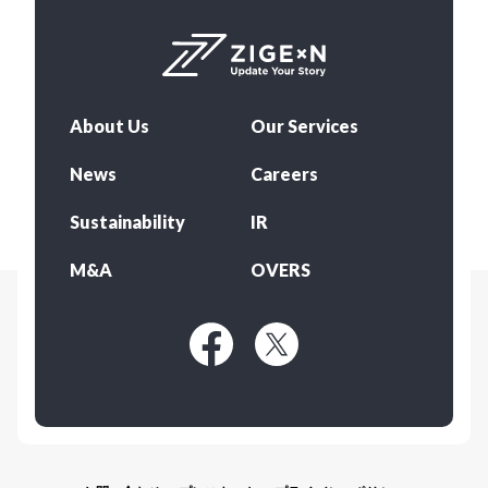
About Us
Our Services
News
Careers
Sustainability
IR
M&A
OVERS