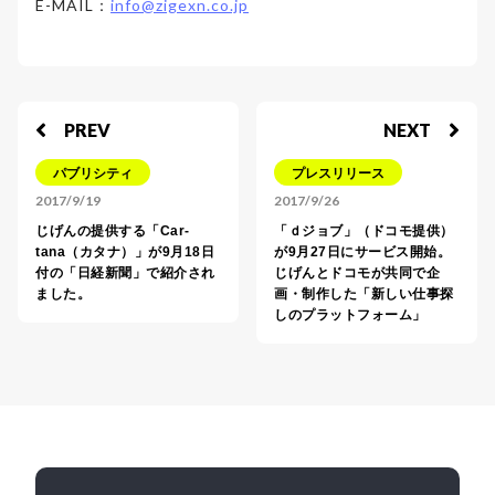
E-MAIL：
info@zigexn.co.jp
PREV
NEXT
パブリシティ
プレスリリース
2017/9/19
2017/9/26
じげんの提供する「Car-
「ｄジョブ」（ドコモ提供）
tana（カタナ）」が9月18日
が9月27日にサービス開始。
付の「日経新聞」で紹介され
じげんとドコモが共同で企
ました。
画・制作した「新しい仕事探
しのプラットフォーム」