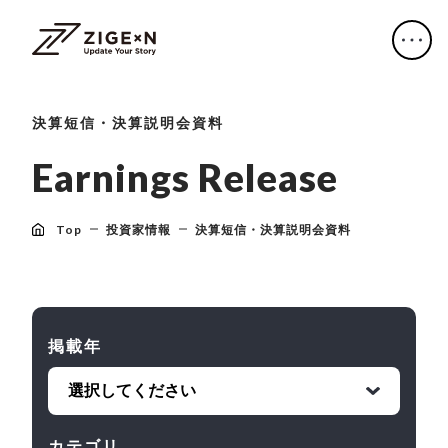
決算短信・決算説明会資料
E
a
r
n
i
n
g
s
R
e
l
e
a
s
e
Top
投資家情報
決算短信・決算説明会資料
掲載年
カテゴリ