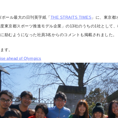
ンガポール最大の日刊英字紙「
THE STRAITS TIMES
」に、東京都
度東京都スポーツ推進モデル企業」の13社のうちの1社として
に励むようになった社員3名からのコメントも掲載されました。
けます。
cise ahead of Olympics