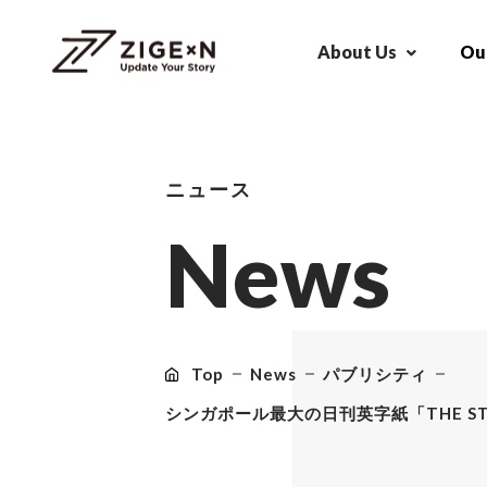
About Us
Our
ニュース
N
e
w
s
Top
News
パブリシティ
シンガポール最大の日刊英字紙「THE S