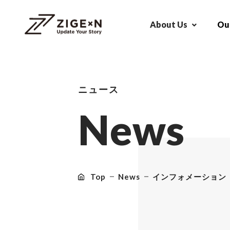
About Us
Our
ニュース
N
e
w
s
Top
News
インフォメーション