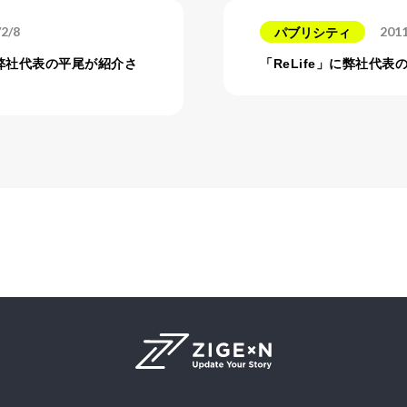
/2/8
2011
パブリシティ
弊社代表の平尾が紹介さ
「ReLife」に弊社代