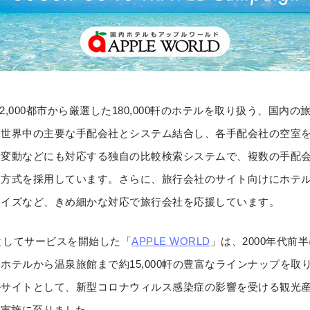
2,000都市から厳選した180,000軒のホテルを取り扱う、国内
。世界中の主要な手配会社とシステム結合し、各手配会社の空室
替変動などにも対応する独自の比較検索システムで、複数の手配
ー方式を採用しています。さらに、旅行会社のサイト向けにホテ
マイズなど、きめ細かな対応で旅行会社を応援しています。
門としてサービスを開始した「
APPLE WORLD
」は、2000年代前
ホテルから温泉旅館まで約15,000軒の豊富なラインナップを取
ルサイトとして、新型コロナウィルス感染症の影響を受ける観光
」の実施に至りました。