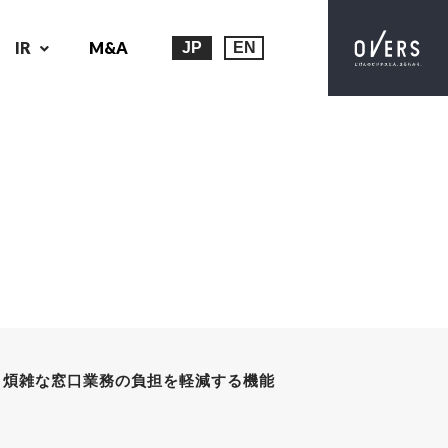
IR
M&A
JP
EN
中！ 煩雑な窓口業務の負担を軽減する機能