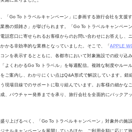
」は、「Go To トラベルキャンペーン」に参画する旅行会社を支
業務の煩雑さ」が挙げられます。「Go To トラベルキャンペー
や電話窓口に寄せられるお客様からのお問い合わせにお答えし、
のかかる非効率的な業務となっていました。そこで、「
APPLE W
のアイコンを表示するとともに、各都市において対象施設での絞り込
よくわかるGo To トラベル」を毎週配信。複雑な制度やルールの
をご案内し、わかりにくい点はQ&A形式で解説しています。錯
よう現場目線でのサポートに取り組んでいます。お客様の細かな
作成、バウチャー発券までを承り、旅行会社を全面的にバックア
。
盛り上げるべく、「Go To トラベルキャンペーン」対象外の施
リジナルキャンペーンを展開しているほか、ご利用金額に応じて