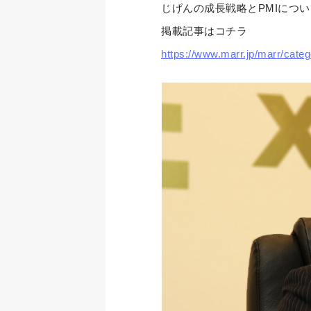
じげんの成長戦略とPMIにつ
掲載記事はコチラ
https://www.marr.jp/marr/categ