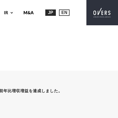
IR
M&A
JP
EN
で前年比増収増益を達成しました。