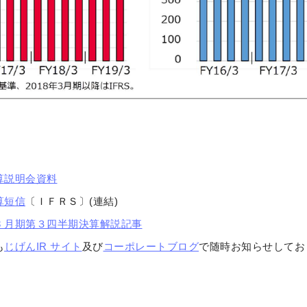
決算説明会資料
算短信
〔ＩＦＲＳ〕(連結)
年3 月期第３四半期決算解説記事
も
じげんIR サイト
及び
コーポレートブログ
で随時お知らせしてお