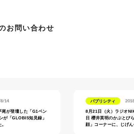
のお問い合わせ
/8/14
2018
パブリシティ
平尾が登壇した「G1ベン
8月21日（火）ラジオNI
ンが「GLOBIS知見録」
日 櫻井英明のかぶとび
た。
顔」コーナーに、じげん