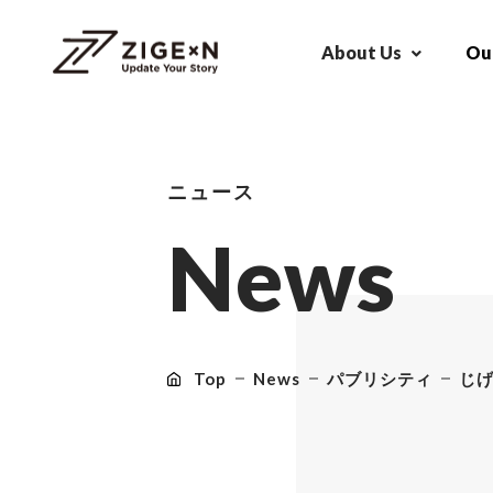
About Us
Our
ニュース
N
e
w
s
Top
News
パブリシティ
じげ