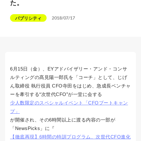
た。
2018/07/17
パブリシティ
6月15日（金）、EYアドバイザリー・アンド・コンサ
ルティングの髙見陽一郎氏を「コーチ」として、じげ
ん取締役 執行役員 CFO寺田をはじめ、急成長ベンチャ
ーを牽引する“次世代CFO”が一堂に会する
少人数限定のスペシャルイベント「CFOブートキャン
プ」
が開催され、その6時間以上に渡る内容の一部が
「NewsPicks」に『
【徹底再現】6時間の特訓プログラム、次世代CFO進化