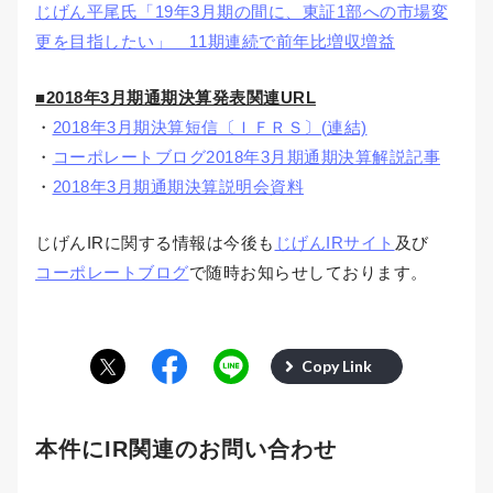
じげん平尾氏「19年3月期の間に、東証1部への市場変
更を目指したい」 11期連続で前年比増収増益
■2018年3月期通期決算発表関連URL
・
2018年3月期決算短信〔ＩＦＲＳ〕(連結)
・
コーポレートブログ2018年3月期通期決算解説記事
・
2018年3月期通期決算説明会資料
じげんIRに関する情報は今後も
じげんIRサイト
及び
コーポレートブログ
で随時お知らせしております。
Copy Link
本件にIR関連のお問い合わせ