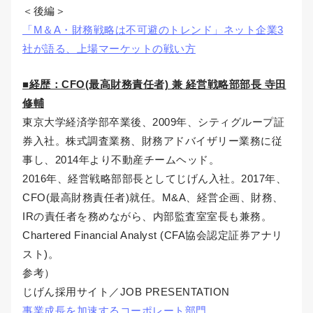
＜後編＞
「M＆A・財務戦略は不可避のトレンド」ネット企業3
社が語る、上場マーケットの戦い方
■経歴：CFO(最高財務責任者) 兼 経営戦略部部長 寺田
修輔
東京大学経済学部卒業後、2009年、シティグループ証
券入社。株式調査業務、財務アドバイザリー業務に従
事し、2014年より不動産チームヘッド。
2016年、経営戦略部部長としてじげん入社。2017年、
CFO(最高財務責任者)就任。M&A、経営企画、財務、
IRの責任者を務めながら、内部監査室室長も兼務。
Chartered Financial Analyst (CFA協会認定証券アナリ
スト)。
参考）
じげん採用サイト／JOB PRESENTATION
事業成長を加速するコーポレート部門