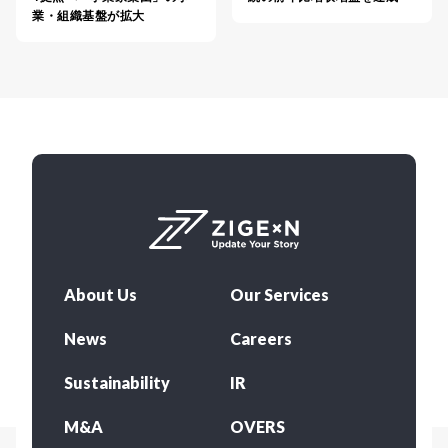
業・組織基盤が拡大
About Us
Our Services
News
Careers
Sustainability
IR
M&A
OVERS