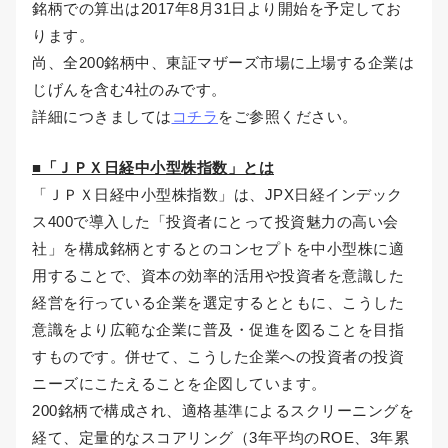
銘柄での算出は2017年8月31日より開始を予定してお
ります。
尚、全200銘柄中、東証マザーズ市場に上場する企業は
じげんを含む4社のみです。
詳細につきましては
コチラ
をご参照ください。
■「ＪＰＸ日経中小型株指数」とは
「ＪＰＸ日経中小型株指数」は、JPX日経インデック
ス400で導入した「投資者にとって投資魅力の高い会
社」を構成銘柄とするとのコンセプトを中小型株に適
用することで、資本の効率的活用や投資者を意識した
経営を行っている企業を選定するとともに、こうした
意識をより広範な企業に普及・促進を図ることを目指
すものです。併せて、こうした企業への投資者の投資
ニーズにこたえることを企図しています。
200銘柄で構成され、適格基準によるスクリーニングを
経て、定量的なスコアリング（3年平均のROE、3年累