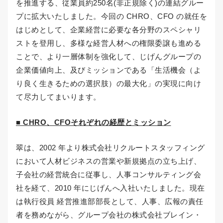
を推進する、従業員約250名(非正規除く)の連結グルー
プに拡大いたしました。今回の CHRO、CFO の就任を
はじめとして、企業経営に必要な各分野のスペシャリ
ストを登用し、多様な経営人材への権限委譲も進める
ことで、より一層体制を強化して、じげんグループの
企業価値向上、及びミッションである「生活機会（よ
り良く生きるための選択肢）の最大化」の実現に向け
て尽力してまいります。
■ CHRO、CFOそれぞれの経歴とミッション
翠は、2002 年より株式会社リクルートスタッフィング
において人材ビジネスの営業や新規拠点の立ち上げ、
子会社の経営統合に従事し、人事コンサルティング会
社を経て、2010 年にじげんへ入社いたしました。現在
は執行役員 経営推進部部長として、人事、広報の責任
者を務めながら、グループ会社の株式会社ブレイン・