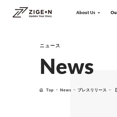
About Us
Our
ニュース
N
e
w
s
Top
News
プレスリリース
【