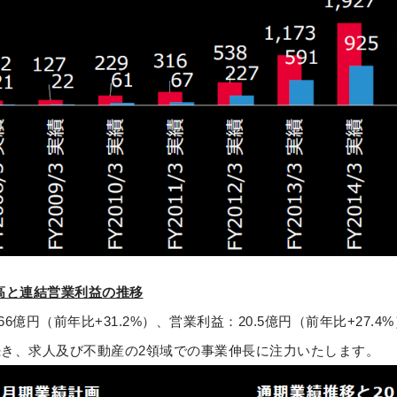
上高と連結営業利益の推移
66億円（前年比+31.2%）、営業利益：20.5億円（前年比+27.
き、求人及び不動産の2領域での事業伸長に注力いたします。