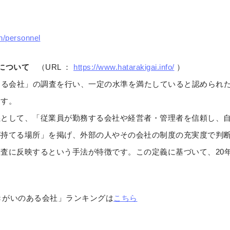
on/personnel
について
（URL ：
https://www.hatarakigai.info/
）
ある会社」の調査を行い、一定の水準を満たしていると認められ
ます。
義として、「従業員が勤務する会社や経営者・管理者を信頼し、
が持てる場所」を掲げ、外部の人やその会社の制度の充実度で判
査に反映するという手法が特徴です。この定義に基づいて、20年
働きがいのある会社」ランキングは
こちら