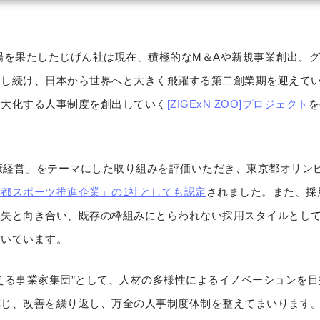
ズ上場を果たしたじげん社は現在、積極的なM＆Aや新規事業創出、
速し続け、日本から世界へと大きく飛躍する第二創業期を迎えて
最大化する人事制度を創出していく
[ZIGExN ZOO]プロジェクト
を
健康経営」をテーマにした取り組みを評価いただき、東京都オリン
都スポーツ推進企業」の1社としても認定
されました。また、採
損失と向き合い、既存の枠組みにとらわれない採用スタイルとし
だいています。
える事業家集団”として、人材の多様性によるイノベーションを
応じ、改善を繰り返し、万全の人事制度体制を整えてまいります