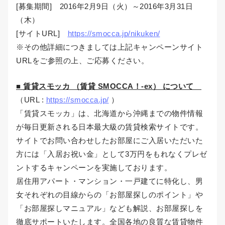
[募集期間] 2016年2月9日（火）～2016年3月31日
（木）
[サイトURL]
https://smocca.jp/nikuken/
※その他詳細につきましては上記キャンペーンサイト
URLをご参照の上、ご応募ください。
■ 賃貸スモッカ （賃貸 SMOCCA！-ex） について
（URL :
https://smocca.jp/
）
「賃貸スモッカ」は、北海道から沖縄までの物件情報
が毎日更新される日本最大級の賃貸検索サイトです。
サイトでお問い合わせしたお部屋にご入居いただいた
方には「入居お祝い金」として3万円をもれなくプレゼ
ントするキャンペーンを実施しております。
居住用アパート・マンション・一戸建てに特化し、男
女それぞれの目線からの「お部屋探しのポイント」や
「お部屋探しマニュアル」なども解説、お部屋探しを
徹底サポートいたします。全国各地の良質な賃貸物件