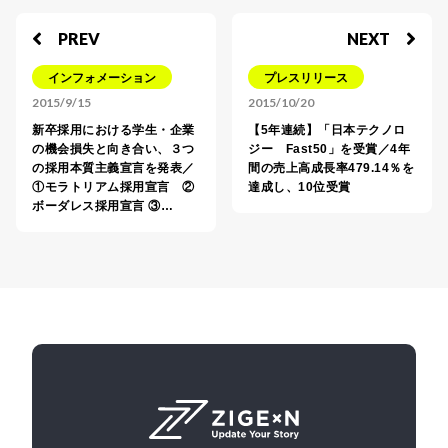
PREV
NEXT
インフォメーション
プレスリリース
2015/9/15
2015/10/20
新卒採用における学生・企業
【5年連続】「日本テクノロ
の機会損失と向き合い、３つ
ジー Fast50」を受賞／4年
の採用本質主義宣言を発表／
間の売上高成長率479.14％を
①モラトリアム採用宣言 ②
達成し、10位受賞
ボーダレス採用宣言 ③…