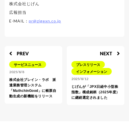
株式会社じげん
広報担当
E-MAIL：
pr@zigexn.co.jp
PREV
NEXT
サービスニュース
プレスリリース
2025/8/8
インフォメーション
2025/8/12
株式会社ブレイン・ラボ 派
遣業務管理システム
じげんが「JPX日経中小型株
「MathchinGood」に帳票自
指数」構成銘柄（2025年度）
動生成の新機能をリリース
に継続選定されました