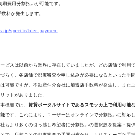
での初期費用分割払いが可能です。
の手数料が発生します。
a.jp/specific/later_payment
サービスは以前から業界に存在していましたが、どの店舗で利用
りづらく、各店舗で都度審査や申し込みが必要になるといった手
いは可能ですが、不動産仲介会社に加盟店手数料が発生し、また
メリットがありました。
た本機能では、
賃貸ポータルサイトであるスモッカ上で利用可能
可能
です。これにより、ユーザーはオンラインで分割払いに対応
会社もより多くの引っ越し希望者に分割払いの選択肢を提案・提
ことで、店舗ごとの都度審査の手間が省かれ、よりスムーズな手