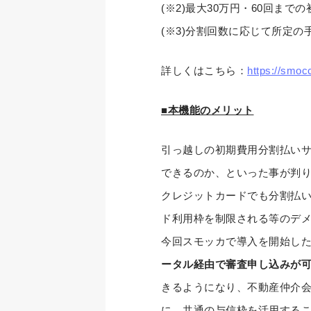
(※2)最大30万円・60回ま
(※3)分割回数に応じて所定
詳しくはこちら：
https://smocc
■本機能のメリット
引っ越しの初期費用分割払い
できるのか、といった事が判
クレジットカードでも分割払
ド利用枠を制限される等のデ
今回スモッカで導入を開始し
ータル経由で審査申し込みが
きるようになり、不動産仲介
に、共通の与信枠を活用する