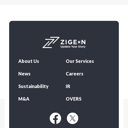
About Us
Our Services
News
Careers
Sustainability
IR
M&A
OVERS