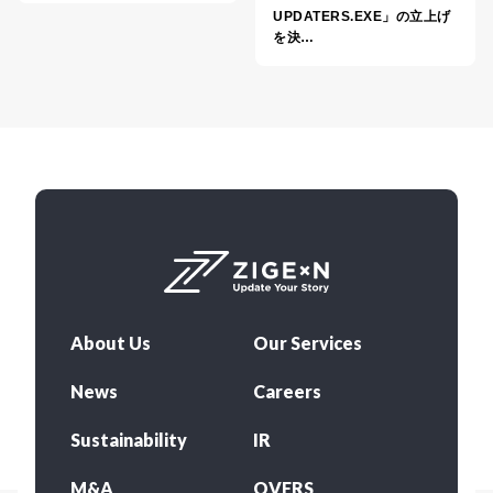
UPDATERS.EXE」の立上げ
を決…
About Us
Our Services
News
Careers
Sustainability
IR
M&A
OVERS