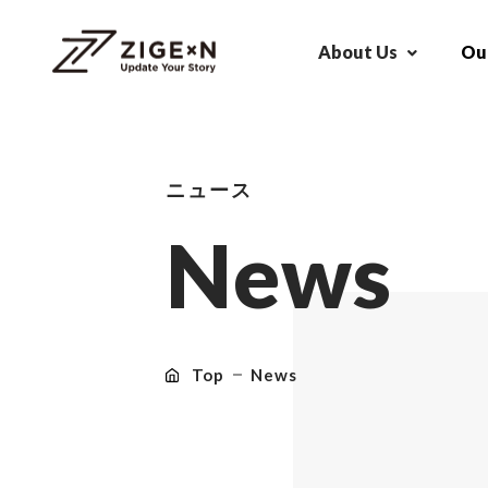
About Us
Our
ニュース
N
e
w
s
Top
News