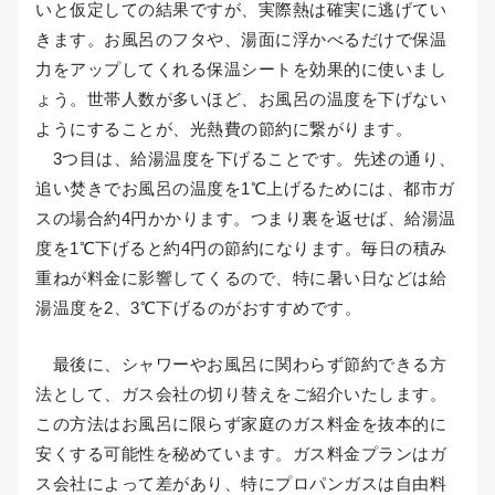
いと仮定しての結果ですが、実際熱は確実に逃げてい
きます。お風呂のフタや、湯面に浮かべるだけで保温
力をアップしてくれる保温シートを効果的に使いまし
ょう。世帯人数が多いほど、お風呂の温度を下げない
ようにすることが、光熱費の節約に繋がります。
3つ目は、給湯温度を下げることです。先述の通り、
追い焚きでお風呂の温度を1℃上げるためには、都市ガ
スの場合約4円かかります。つまり裏を返せば、給湯温
度を1℃下げると約4円の節約になります。毎日の積み
重ねが料金に影響してくるので、特に暑い日などは給
湯温度を2、3℃下げるのがおすすめです。
最後に、シャワーやお風呂に関わらず節約できる方
法として、ガス会社の切り替えをご紹介いたします。
この方法はお風呂に限らず家庭のガス料金を抜本的に
安くする可能性を秘めています。ガス料金プランはガ
ス会社によって差があり、特にプロパンガスは自由料