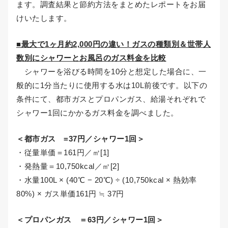
ます。調査結果と節約方法をまとめたレポートをお届
けいたします。
■最大で1ヶ月約2,000円の違い！ガスの種類別＆世帯人
数別にシャワーとお風呂のガス料金を比較
シャワーを浴びる時間を10分と想定した場合に、一
般的に1分当たりに使用する水は10L前後です。以下の
条件にて、都市ガスとプロパンガス、給湯それぞれで
シャワー1回にかかるガス料金を調べました。
＜都市ガス =37円／シャワー1回＞
・従量単価＝161円／㎥[1]
・発熱量＝10,750kcal／㎥[2]
・水量100L × (40℃ − 20℃) ÷ (10,750kcal × 熱効率
80%) × ガス単価161円 ≒ 37円
＜プロパンガス ＝63円／シャワー1回＞