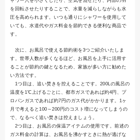
ャワー穴を小さくしたり、空気を混ぜたり、内部の羽
を回転させたりすることで、水量を減らしながらも水
圧を高められます。いつも通りにシャワーを使用して
いても、水道代やガス料金を節約できる便利な商品で
す。
次に、お風呂で使える節約術を3つご紹介いたしま
す。世帯人数が多くなるほど、お風呂を上手に活用す
ることが節約の鍵となるため、家族が多い方に勧めた
い方法です。
1つ目は、追い焚きを控えることです。200Lの風呂の
温度を1℃上げるごとに、都市ガスであれば約4円、プ
ロパンガスであれば約7円のガス代がかかります。1ヶ
月で考えると100～200円のコスト増になってしまうの
で、なるべく追い焚きは控えましょう。
2つ目は、お風呂の保温アイテムの使用です。前述の
ガス料金の計算は、お風呂を沸かすときに熱が逃げな