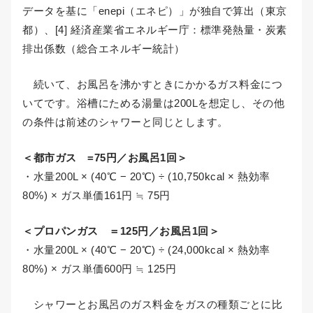
データを基に「enepi（エネピ）」が独自で算出（東京
都）、[4] 経済産業省エネルギー庁：標準発熱量・炭素
排出係数（総合エネルギー統計）
続いて、お風呂を沸かすときにかかるガス料金につ
いてです。浴槽にためる湯量は200Lを想定し、その他
の条件は前述のシャワーと同じとします。
＜都市ガス =75円／お風呂1回＞
・水量200L × (40℃ − 20℃) ÷ (10,750kcal × 熱効率
80%) × ガス単価161円 ≒ 75円
＜プロパンガス ＝125円／お風呂1回＞
・水量200L × (40℃ − 20℃) ÷ (24,000kcal × 熱効率
80%) × ガス単価600円 ≒ 125円
シャワーとお風呂のガス料金をガスの種類ごとに比