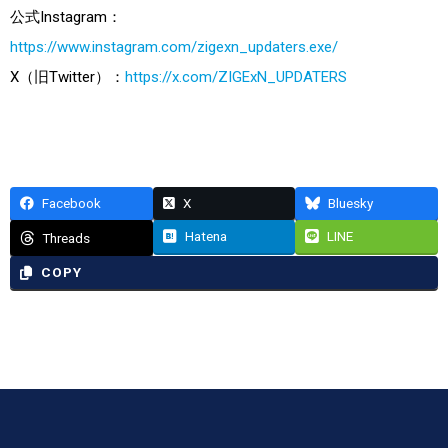
公式Instagram：
https://www.instagram.com/zigexn_updaters.exe/
X（旧Twitter）：
https://x.com/ZIGExN_UPDATERS
Facebook
X
Bluesky
Hatena
LINE
Threads
COPY