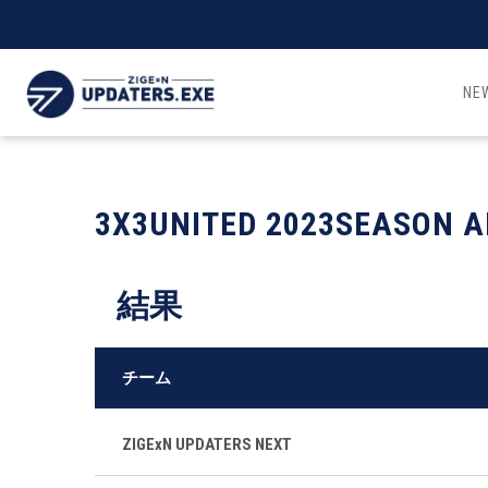
NE
3X3UNITED 2023SEASON A
結果
チーム
ZIGExN UPDATERS NEXT