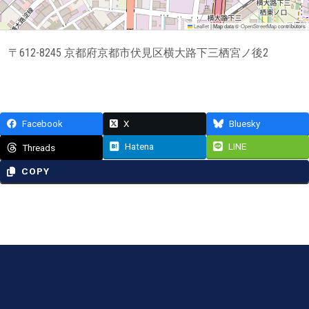
Leaflet
|
Map data ©
OpenStreetMap
contributors
〒612-8245 京都府京都市伏見区横大路下三栖宮ノ後2
Facebook
X
Bluesky
Hatena
LINE
Threads
COPY