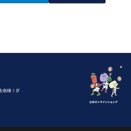
×
南棟Ⅰ2F