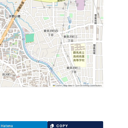
Leaflet
|
Map data ©
OpenStreetMap
contributors
Hatena
COPY