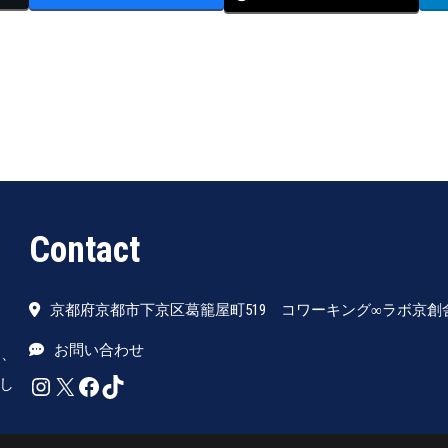
Contact
京都府京都市下京区葛籠屋町519 コワーキング∞ラボ京創舎
お問い合わせ
は、
Instagram
X
Facebook
TikTok
し
。