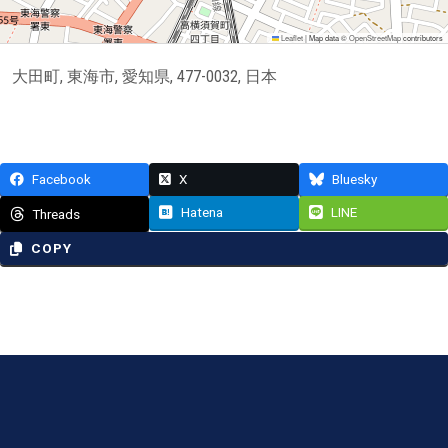
Leaflet
|
Map data ©
OpenStreetMap
contributors
大田町, 東海市, 愛知県, 477-0032, 日本
Facebook
X
Bluesky
Hatena
LINE
Threads
COPY