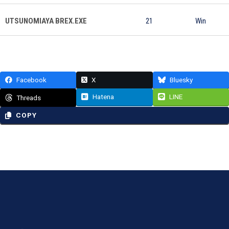
UTSUNOMIAYA BREX.EXE
21
Win
Facebook
X
Bluesky
Hatena
LINE
Threads
COPY